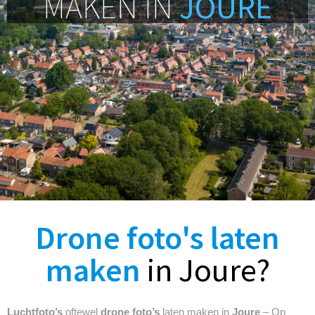
MAKEN IN
JOURE
Drone foto's laten
maken
in Joure?
Luchtfoto’s
oftewel
drone foto’s
laten maken in
Joure
– Op