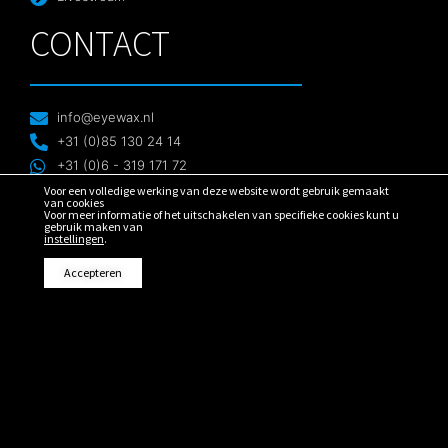
CONTACT
info@eyewax.nl
+31 (0)85 130 24 14
+31 (0)6 - 319 171 72
Contact formulier
Voor een volledige werking van deze website wordt gebruik gemaakt
van cookies
Voor meer informatie of het uitschakelen van specifieke cookies kunt u
ADRES
gebruik maken van
instellingen
.
Accepteren
Eyewax Mediaproducties B.V.
Van Harenspad 48,
8442 CD Heerenveen